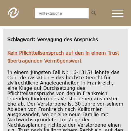
Search Button
Search
for:
Schlagwort:
Versagung des Anspruchs
Kein Pflichtteilsanspruch auf den in einem Trust
übertragenden Vermögenswert
In einem jüngsten Fall Nr. 16-13151 lehnte das
Cour de cassation – das höchste Gericht für
zivilrechtliche Angelegenheiten in Frankreich,
eine Klage auf Durchsetzung des
Pflichtteilsanspruchs von den in Frankreich
lebenden Kindern des Verstorbenen aus erster
Ehe ab. Der Verstorbene ist 30 Jahre vor seinem
Ableben von Frankreich nach Kalifornien
ausgewandet, wo er eine neue Familie mit
Nachwuchs gründete. Im Zuge der
Nachlassplanung richtete der Verstorbene einen
s.g. Trust nach kalifornischem Recht ein, auf den