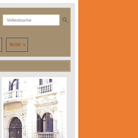
Search Button
Search
for:
BLOG