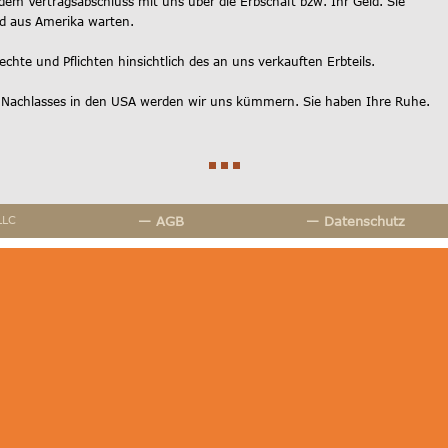
dem Vertragsabschluss mit uns über die Erbschaft bzw. Ihr Geld. Sie
d aus Amerika warten.
hte und Pflichten hinsichtlich des an uns verkauften Erbteils.
 Nachlasses in den USA werden wir uns kümmern. Sie haben Ihre Ruhe.
LLC
— AGB
— Datenschutz