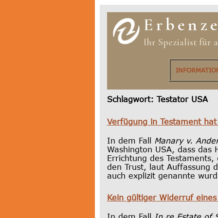
Erbenz
Ihr Spezialist für
INFORMATI
Schlagwort:
Testator USA
Verfügung in Testament hat
In dem Fall
Manary v. Ande
Washington USA, dass das H
Errichtung des Testaments, 
den Trust, laut Auffassung 
auch explizit genannte wurd
Kein gültiger Widerruf eine
In dem Fall
In re Estate of 