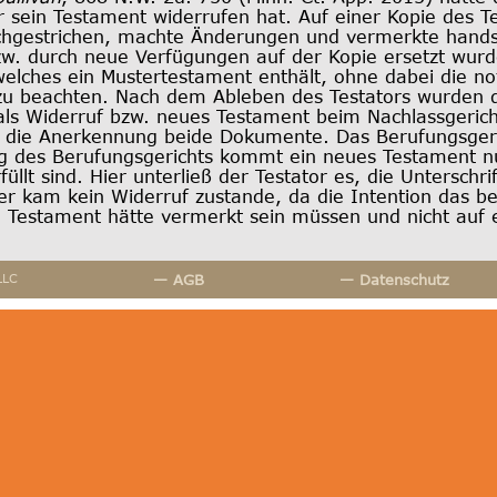
r sein Testament widerrufen hat. Auf einer Kopie des T
hgestrichen, machte Änderungen und vermerkte handsch
w. durch neue Verfügungen auf der Kopie ersetzt wurde. 
welches ein Mustertestament enthält, ohne dabei die n
zu beachten. Nach dem Ableben des Testators wurden d
ls Widerruf bzw. neues Testament beim Nachlassgericht
e die Anerkennung beide Dokumente. Das Berufungsgeric
ng des Berufungsgerichts kommt ein neues Testament n
füllt sind. Hier unterließ der Testator es, die Unterschr
 kam kein Widerruf zustande, da die Intention das b
 Testament hätte vermerkt sein müssen und nicht auf e
LLC
— AGB
— Datenschutz