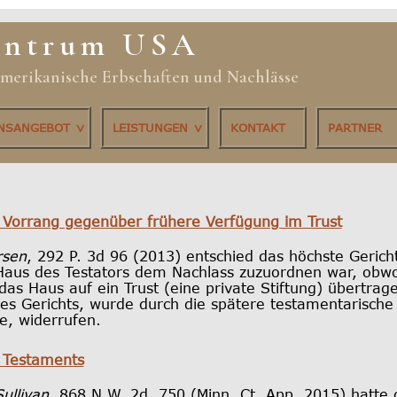
entrum USA
 amerikanische Erbschaften und Nachlässe
ONSANGEBOT
LEISTUNGEN
KONTAKT
PARTNER
 Vorrang gegenüber frühere Verfügung im Trust
rsen
, 292 P. 3d 96 (2013) entschied das höchste Geric
aus des Testators dem Nachlass zuzuordnen war, obwoh
das Haus auf ein Trust (eine private Stiftung) übertra
des Gerichts, wurde durch die spätere testamentarische
e, widerrufen.
s Testaments
Sullivan
, 868 N.W. 2d. 750 (Minn. Ct. App. 2015) hatte 