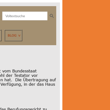
Search Button
Search
for:
BLOG
ht vom Bundesstaat
l der Testator vor
gen hat. Die Übertragung auf
 Verfügung, in der das Haus
das Berufungsgericht zu