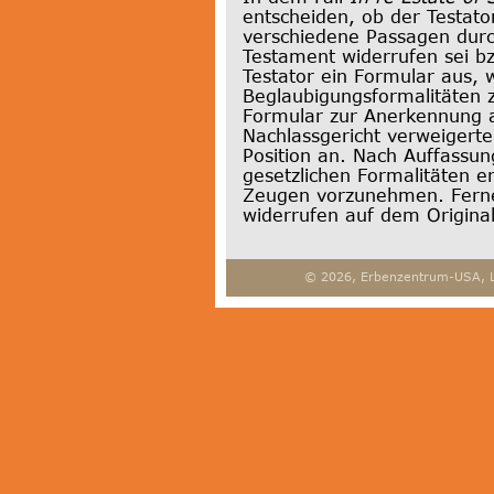
entscheiden, ob der Testato
verschiedene Passagen durc
Testament widerrufen sei bz
Testator ein Formular aus, 
Beglaubigungsformalitäten 
Formular zur Anerkennung a
Nachlassgericht verweigert
Position an. Nach Auffassu
gesetzlichen Formalitäten er
Zeugen vorzunehmen. Ferner
widerrufen auf dem Original
© 2026, Erbenzentrum-USA, 