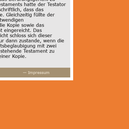
estaments hatte der Testator
riftlich, dass das
Gleichzeitig füllte der
otwendigen
ie Kopie sowie das
 eingereicht. Das
ht schloss sich dieser
ur dann zustande, wenn die
iftsbeglaubigung mit zwei
estehende Testament zu
iner Kopie.
— Impressum