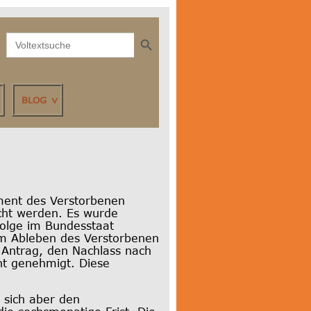
Search Button
Search
for:
BLOG
ment des Verstorbenen
icht werden. Es wurde
folge im Bundesstaat
em Ableben des Verstorbenen
 Antrag, den Nachlass nach
t genehmigt. Diese
 sich aber den