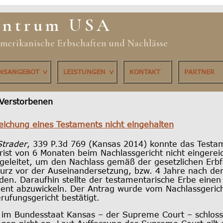
entrum USA
 amerikanische Erbschaften und Nachlässe
ONSANGEBOT
LEISTUNGEN
KONTAKT
PARTNER
Verstorbenen
reichung eines Testaments nicht eingehalten
Strader
, 339 P.3d 769 (Kansas 2014) konnte das Testa
Frist von 6 Monaten beim Nachlassgericht nicht eingere
geleitet, um den Nachlass gemäß der gesetzlichen Erb
urz vor der Auseinandersetzung, bzw. 4 Jahre nach d
en. Daraufhin stellte der testamentarische Erbe einen
nt abzuwickeln. Der Antrag wurde vom Nachlassgerich
ufungsgericht bestätigt.
ht im Bundesstaat Kansas – der Supreme Court – schloss