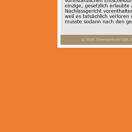
vorinstanzlichen Entscheidu
einzige, gesetzlich erlaubte
Nachlassgericht vorenthalt
weil es tatsächlich verlore
musste sodann nach den ges
© 2026, Erbenzentrum-USA, 