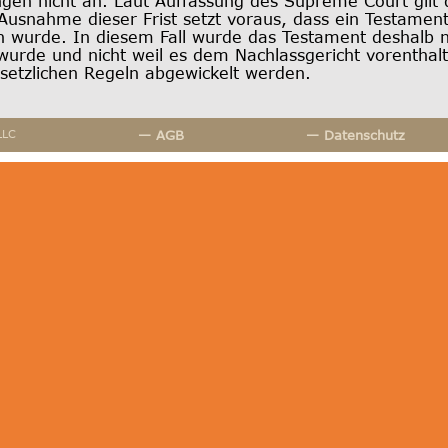
ngen nicht an. Laut Auffassung des Supreme Court gilt 
 Ausnahme dieser Frist setzt voraus, dass ein Testamen
en wurde. In diesem Fall wurde das Testament deshalb 
n wurde und nicht weil es dem Nachlassgericht vorentha
etzlichen Regeln abgewickelt werden.
LLC
— AGB
— Datenschutz