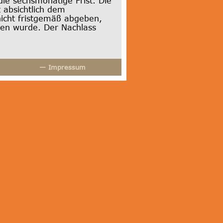
die sechsmonatige Frist. Die
t absichtlich dem
nicht fristgemäß abgeben,
lten wurde. Der Nachlass
— Impressum