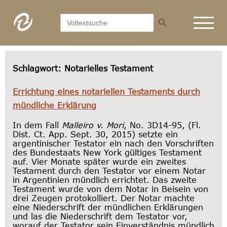
Search Button
Search
for:
Schlagwort:
Notarielles Testament
Errichtung eines notariellen Testaments durch
mündliche Erklärung
In dem Fall
Malleiro v. Mori
, No. 3D14-95, (Fl.
Dist. Ct. App. Sept. 30, 2015) setzte ein
argentinischer Testator ein nach den Vorschriften
des Bundestaats New York gültiges Testament
auf. Vier Monate später wurde ein zweites
Testament durch den Testator vor einem Notar
in Argentinien mündlich errichtet. Das zweite
Testament wurde von dem Notar in Beisein von
drei Zeugen protokolliert. Der Notar machte
eine Niederschrift der mündlichen Erklärungen
und las die Niederschrift dem Testator vor,
worauf der Testator sein Einverständnis mündlich