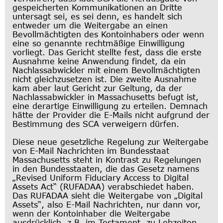
gespeicherten Kommunikationen an Dritte
untersagt sei, es sei denn, es handelt sich
entweder um die Weitergabe an einen
Bevollmächtigten des Kontoinhabers oder wenn
eine so genannte rechtmäßige Einwilligung
vorliegt. Das Gericht stellte fest, dass die erste
Ausnahme keine Anwendung findet, da ein
Nachlassabwickler mit einem Bevollmächtigten
nicht gleichzusetzen ist. Die zweite Ausnahme
kam aber laut Gericht zur Geltung, da der
Nachlassabwickler in Massachusetts befugt ist,
eine derartige Einwilligung zu erteilen. Demnach
hätte der Provider die E-Mails nicht aufgrund der
Bestimmung des SCA verweigern dürfen.
Diese neue gesetzliche Regelung zur Weitergabe
von E-Mail Nachrichten im Bundesstaat
Massachusetts steht in Kontrast zu Regelungen
in den Bundesstaaten, die das Gesetz namens
„Revised Uniform Fiduciary Access to Digital
Assets Act“ (RUFADAA) verabschiedet haben.
Das RUFADAA sieht die Weitergabe von „Digital
Assets“, also E-Mail Nachrichten, nur dann vor,
wenn der Kontoinhaber die Weitergabe
ausdrücklich, z.B. im Testament, zu Lebzeiten