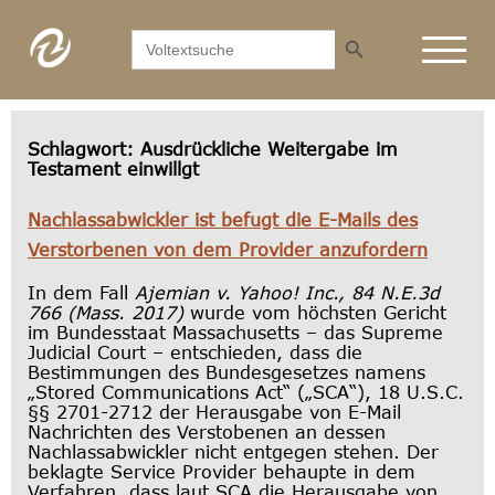
Search Button
Search
for:
Schlagwort:
Ausdrückliche Weitergabe im
Testament einwillgt
Nachlassabwickler ist befugt die E-Mails des
Verstorbenen von dem Provider anzufordern
In dem Fall
Ajemian v. Yahoo! Inc., 84 N.E.3d
766 (Mass. 2017)
wurde vom höchsten Gericht
im Bundesstaat Massachusetts – das Supreme
Judicial Court – entschieden, dass die
Bestimmungen des Bundesgesetzes namens
„Stored Communications Act“ („SCA“), 18 U.S.C.
§§ 2701-2712 der Herausgabe von E-Mail
Nachrichten des Verstobenen an dessen
Nachlassabwickler nicht entgegen stehen. Der
beklagte Service Provider behaupte in dem
Verfahren, dass laut SCA die Herausgabe von