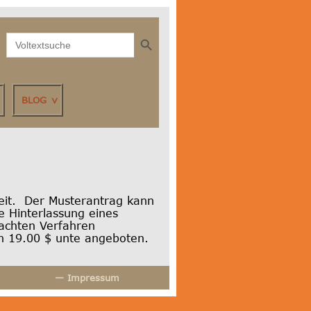
Search Button
Search
for:
BLOG
eit. Der Musterantrag kann
 Hinterlassung eines
achten Verfahren
n 19.00 $ unte angeboten.
— Impressum