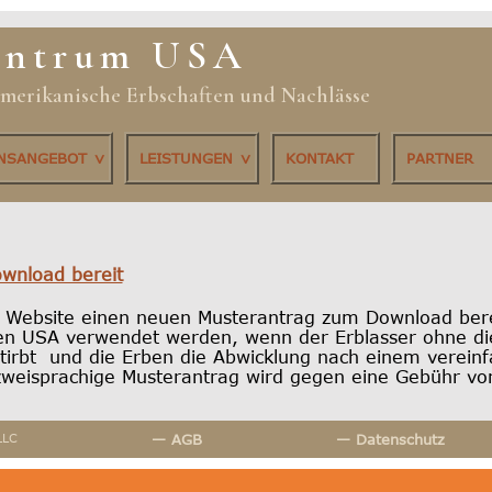
entrum USA
 amerikanische Erbschaften und Nachlässe
ONSANGEBOT
LEISTUNGEN
KONTAKT
PARTNER
wnload bereit
re Website einen neuen Musterantrag zum Download ber
den USA verwendet werden, wenn der Erblasser ohne die
tirbt und die Erben die Abwicklung nach einem vereinf
eisprachige Musterantrag wird gegen eine Gebühr vo
LLC
— AGB
— Datenschutz