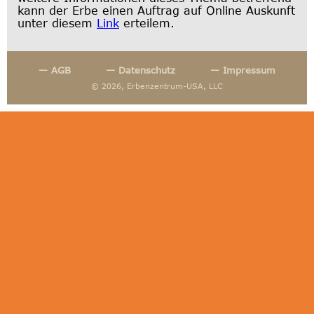
kann der Erbe einen Auftrag auf Online Auskunft
unter diesem
Link
erteilem.
— AGB
— Datenschutz
— Impressum
© 2026, Erbenzentrum-USA, LLC