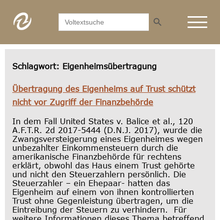
Search Button
Search
for:
Schlagwort:
Eigenheimsübertragung
Übertragung des Eigenheims auf Trust schützt
nicht vor Zugriff der Finanzbehörde
In dem Fall United States v. Balice et al., 120
A.F.T.R. 2d 2017-5444 (D.N.J. 2017), wurde die
Zwangsversteigerung eines Eigenheimes wegen
unbezahlter Einkommensteuern durch die
amerikanische Finanzbehörde für rechtens
erklärt, obwohl das Haus einem Trust gehörte
und nicht den Steuerzahlern persönlich. Die
Steuerzahler – ein Ehepaar- hatten das
Eigenheim auf einem von ihnen kontrollierten
Trust ohne Gegenleistung übertragen, um die
Eintreibung der Steuern zu verhindern. Für
weitere Informationen dieses Thema betreffend